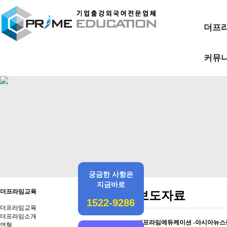
더프
커뮤
궁금한 사항은
지금바로
더프라임교육
보도자료
1522-9286
더프라임교육
더프라임소개
더프라임에듀케이션 -아시아뉴스
연혁