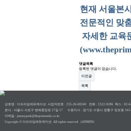
현재 서울본사
전문적인 맞춤
자세한 교육문의
(
www.theprim
댓글목록
등록된 댓글이 없습니다.
이전글
목록
상호명 : 더프라임에듀케이션 사업자번호 : 255-26-00240 전화 : 1522-9286 팩스 : 02-64
본사 : 서울시 서초구 방배중앙로 27길 17 수원지사 : 경기도 수원시 영통구 망포동 543-
이메일 : jimmypark@theprimeedu.co.kr
Copyright © 더프라임에듀케이션. All rights reserved.
(ADMIN)