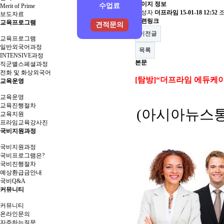
페이지 정보
수업료
Merit of Prime
작성자
더프라임
15-01-18 12:52
보도자료
관련링크
교육프로그램
견적문의
이전글
교육프로그램
일반외국어과정
목록
INTENSIVE과정
본문
직군별스페셜과정
전화 및 화상외국어
[탐방]“더프라임 에듀케이
교육운영
교육운영
교육진행절차
(아시아뉴스
교육지원
프라임교육강사진
국비지원과정
국비지원과정
국비프로그램은?
국비진행절차
예상환급금안내
국비Q&A
커뮤니티
커뮤니티
온라인문의
자주하는질문