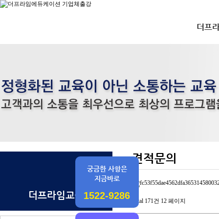
더프
견적문의
궁금한 사항은
지금바로
더프라임교육
1522-9286
Total 171건
12 페이지