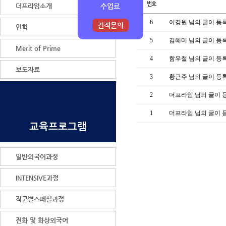
번호
더프라임소개
수업료
6
이경원 님의 글이 등
견적문의
연혁
5
김혜미 님의 글이 등
Merit of Prime
4
함우철 님의 글이 등
보도자료
3
황근주 님의 글이 등
2
더프라임 님의 글이 
1
더프라임 님의 글이 
교육프로그램
일반외국어과정
INTENSIVE과정
직군별스페셜과정
전화 및 화상외국어