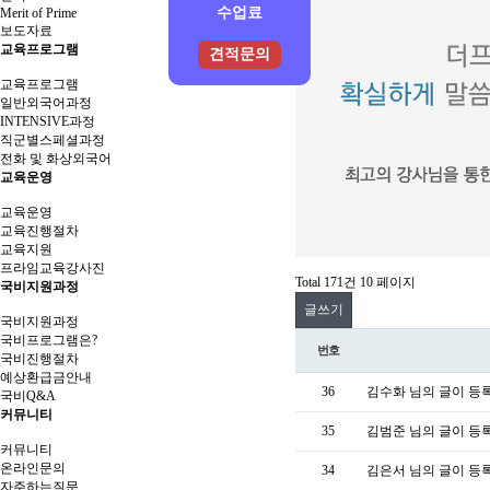
수업료
Merit of Prime
보도자료
교육프로그램
견적문의
교육프로그램
일반외국어과정
INTENSIVE과정
직군별스페셜과정
전화 및 화상외국어
교육운영
교육운영
교육진행절차
교육지원
프라임교육강사진
Total 171건
10 페이지
국비지원과정
글쓰기
국비지원과정
국비프로그램은?
번호
국비진행절차
예상환급금안내
36
김수화 님의 글이 등
국비Q&A
커뮤니티
35
김범준 님의 글이 등
커뮤니티
온라인문의
34
김은서 님의 글이 등
자주하는질문