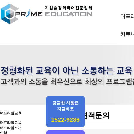
더프
커뮤
궁금한 사항은
지금바로
더프라임교육
견적문의
1522-9286
더프라임교육
더프라임소개
연혁