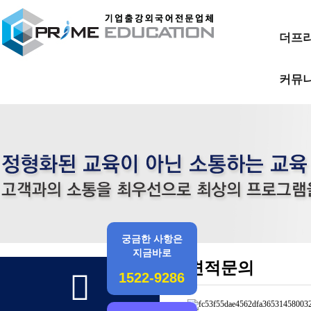
더프
커뮤
궁금한 사항은
지금바로
견적문의
1522-9286